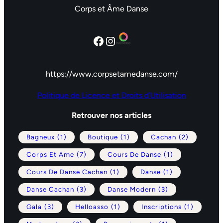
Corps et Âme Danse
Facebook
Instagram
https://www.corpsetamedanse.com/
Politique de Licence et Droits d’Utilisation
Retrouver nos articles
Bagneux
(1)
Boutique
(1)
Cachan
(2)
Corps Et Ame
(7)
Cours De Danse
(1)
Cours De Danse Cachan
(1)
Danse
(1)
Danse Cachan
(3)
Danse Modern
(3)
Gala
(3)
Helloasso
(1)
Inscriptions
(1)