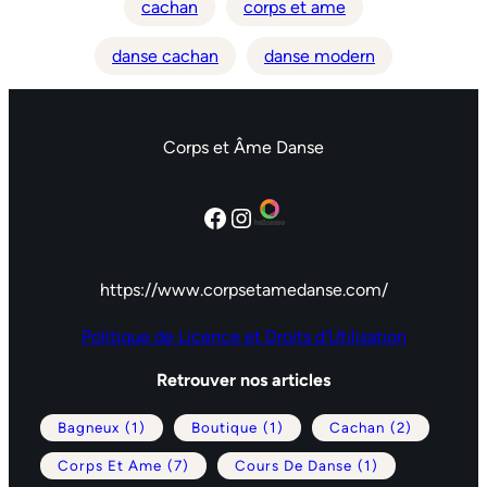
cachan
corps et ame
danse cachan
danse modern
Corps et Âme Danse
Facebook
Instagram
https://www.corpsetamedanse.com/
Politique de Licence et Droits d’Utilisation
Retrouver nos articles
Bagneux
(1)
Boutique
(1)
Cachan
(2)
Corps Et Ame
(7)
Cours De Danse
(1)