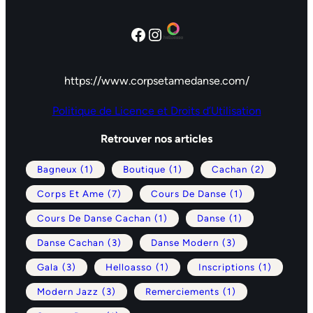
Facebook
Instagram
https://www.corpsetamedanse.com/
Politique de Licence et Droits d’Utilisation
Retrouver nos articles
Bagneux
(1)
Boutique
(1)
Cachan
(2)
Corps Et Ame
(7)
Cours De Danse
(1)
Cours De Danse Cachan
(1)
Danse
(1)
Danse Cachan
(3)
Danse Modern
(3)
Gala
(3)
Helloasso
(1)
Inscriptions
(1)
Modern Jazz
(3)
Remerciements
(1)